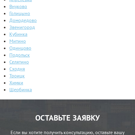
Внуково
Голицыно
Домодедово
Звенигород
Кубинка
Митино
Одинцово
Подольск
Селятино
Сходня
Троицк
Химки
Щербинка
ОСТАВЬТЕ ЗАЯВКУ
Если вы хотите получить консультацию, оставьте вашу