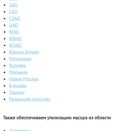
ЗАО
САО
СЗАО
ЦАО
ЮАО
ЮВАО
ЮЗАО
Южное Бутово
Печатники
Ясенево
Марьино
Новая Москва
Кунцево
Тушино
Рязанский проспект
Также обеспечиваем утилизацию мусора из области
Апрелевка