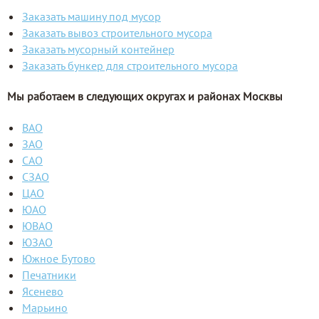
Заказать машину под мусор
Заказать вывоз строительного мусора
Заказать мусорный контейнер
Заказать бункер для строительного мусора
Мы работаем в следующих округах и районах Москвы
ВАО
ЗАО
САО
СЗАО
ЦАО
ЮАО
ЮВАО
ЮЗАО
Южное Бутово
Печатники
Ясенево
Марьино