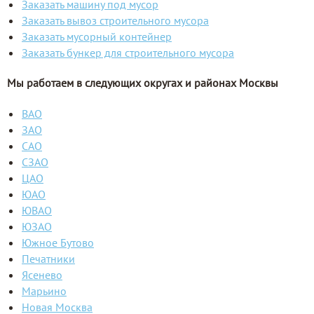
Заказать машину под мусор
Заказать вывоз строительного мусора
Заказать мусорный контейнер
Заказать бункер для строительного мусора
Мы работаем в следующих округах и районах Москвы
ВАО
ЗАО
САО
СЗАО
ЦАО
ЮАО
ЮВАО
ЮЗАО
Южное Бутово
Печатники
Ясенево
Марьино
Новая Москва