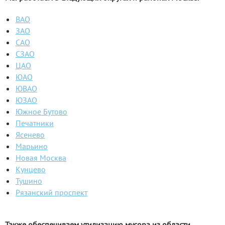
ВАО
ЗАО
САО
СЗАО
ЦАО
ЮАО
ЮВАО
ЮЗАО
Южное Бутово
Печатники
Ясенево
Марьино
Новая Москва
Кунцево
Тушино
Рязанский проспект
Также обеспечиваем утилизацию мусора из области