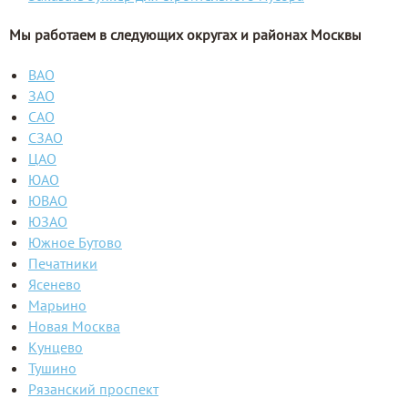
Мы работаем в следующих округах и районах Москвы
ВАО
ЗАО
САО
СЗАО
ЦАО
ЮАО
ЮВАО
ЮЗАО
Южное Бутово
Печатники
Ясенево
Марьино
Новая Москва
Кунцево
Тушино
Рязанский проспект