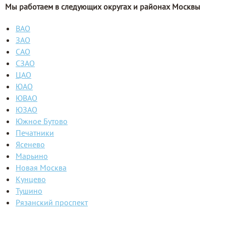
Мы работаем в следующих округах и районах Москвы
ВАО
ЗАО
САО
СЗАО
ЦАО
ЮАО
ЮВАО
ЮЗАО
Южное Бутово
Печатники
Ясенево
Марьино
Новая Москва
Кунцево
Тушино
Рязанский проспект