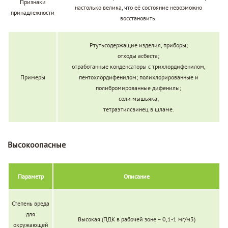
Признаки
настолько велика, что её состояние невозможно
принадлежности
восстановить.
Ртутьсодержащие изделия, приборы;
отходы асбеста;
отработанные конденсаторы с трихлордифенилом,
Примеры
пентохлордифенилом; полихлорированные и
полибромированные дифенилы;
соли мышьяка;
тетраэтилсвинец в шламе.
Высокоопасные
Параметр
Описание
Степень вреда
для
Высокая (ПДК в рабочей зоне – 0,1-1 мг/м3)
окружающей