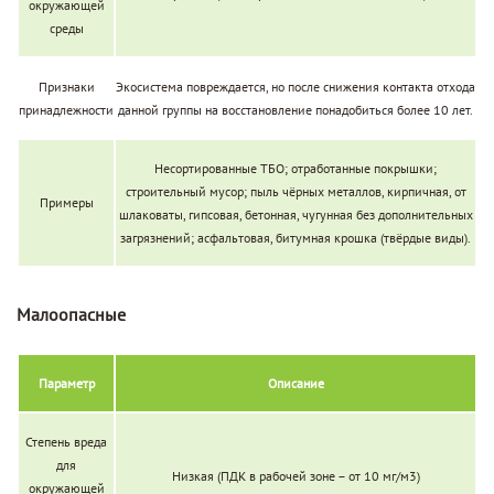
окружающей
среды
Признаки
Экосистема повреждается, но после снижения контакта отхода
принадлежности
данной группы на восстановление понадобиться более 10 лет.
Несортированные ТБО; отработанные покрышки;
строительный мусор; пыль чёрных металлов, кирпичная, от
Примеры
шлаковаты, гипсовая, бетонная, чугунная без дополнительных
загрязнений; асфальтовая, битумная крошка (твёрдые виды).
Малоопасные
Параметр
Описание
Степень вреда
для
Низкая (ПДК в рабочей зоне – от 10 мг/м3)
окружающей