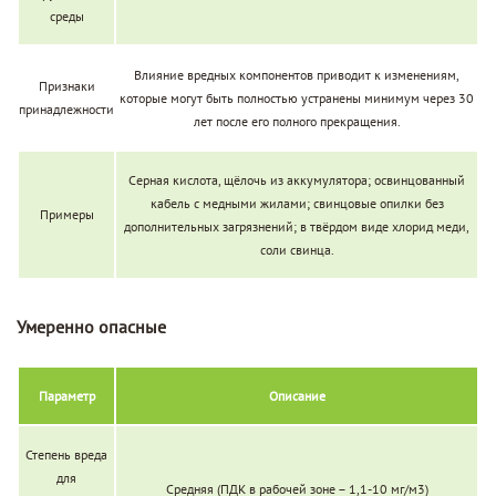
среды
Влияние вредных компонентов приводит к изменениям,
Признаки
которые могут быть полностью устранены минимум через 30
принадлежности
лет после его полного прекращения.
Серная кислота, щёлочь из аккумулятора; освинцованный
кабель с медными жилами; свинцовые опилки без
Примеры
дополнительных загрязнений; в твёрдом виде хлорид меди,
соли свинца.
Умеренно опасные
Параметр
Описание
Степень вреда
для
Средняя (ПДК в рабочей зоне – 1,1-10 мг/м3)