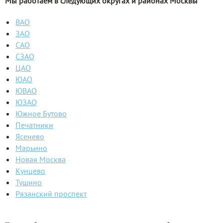
Мы работаем в следующих округах и районах Москвы
ВАО
ЗАО
САО
СЗАО
ЦАО
ЮАО
ЮВАО
ЮЗАО
Южное Бутово
Печатники
Ясенево
Марьино
Новая Москва
Кунцево
Тушино
Рязанский проспект